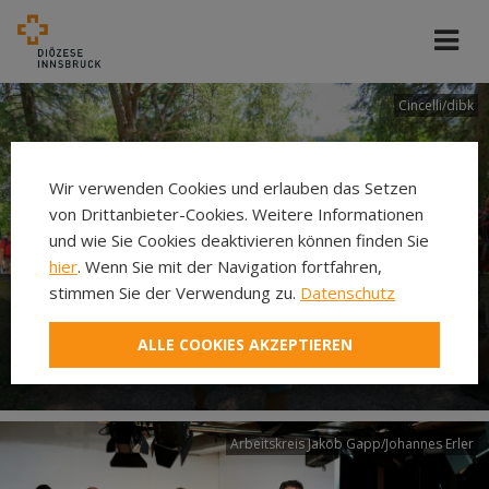
Cincelli/dibk
Wir verwenden Cookies und erlauben das Setzen
von Drittanbieter-Cookies. Weitere Informationen
und wie Sie Cookies deaktivieren können finden Sie
hier
. Wenn Sie mit der Navigation fortfahren,
stimmen Sie der Verwendung zu.
Datenschutz
Neuer Pilgerweg Via
ALLE COOKIES AKZEPTIEREN
Laudato si’
Arbeitskreis Jakob Gapp/Johannes Erler