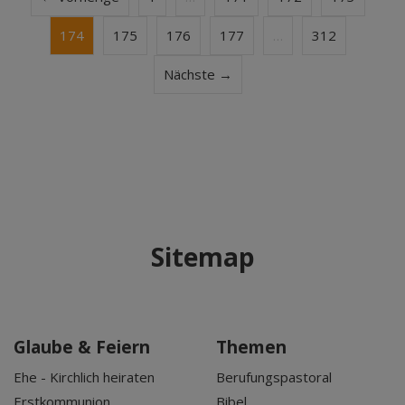
174
175
176
177
…
312
Nächste →
Sitemap
Glaube & Feiern
Themen
Ehe - Kirchlich heiraten
Berufungspastoral
Erstkommunion
Bibel