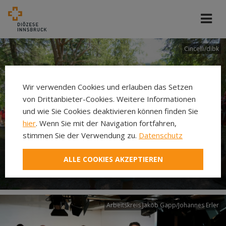
Cincelli/dibk
Wir verwenden Cookies und erlauben das Setzen
von Drittanbieter-Cookies. Weitere Informationen
und wie Sie Cookies deaktivieren können finden Sie
hier
. Wenn Sie mit der Navigation fortfahren,
stimmen Sie der Verwendung zu.
Datenschutz
Neuer Pilgerweg Via
ALLE COOKIES AKZEPTIEREN
Laudato si’
Arbeitskreis Jakob Gapp/Johannes Erler