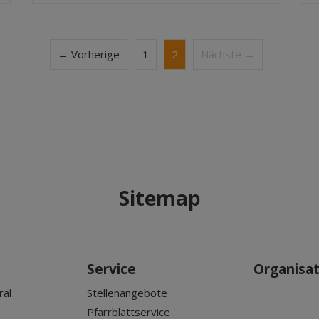
← Vorherige
1
2
Nächste →
Sitemap
Service
Organisa
ral
Stellenangebote
Pfarrblattservice