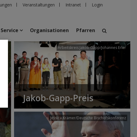
ungen
Veranstaltungen
Intranet
Login
Service
Organisationen
Pfarren
/dibk
Arbeitskreis Jakob Gapp/Johannes Erler
suchen
taltungen
Personen
Pfarren
Einrichtungen
Jakob-Gapp-Preis
Jessica Krämer/Deutsche Bischofskonferenz