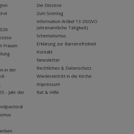
gion
Die Diözese
irol
Zum Sonntag
Information Artikel 13 DSGVO
(ehrenamtliche Tätigkeit)
2026
Schematismus
iözese
Erklärung zur Barrierefreiheit
n Frauen
Kontakt
itung
Newsletter
Rechtliches & Datenschutz
n in der
uck
Wiedereintritt in die Kirche
g
Impressum
25 - Jahr der
Rat & Hilfe
endpastoral
ismus
terben