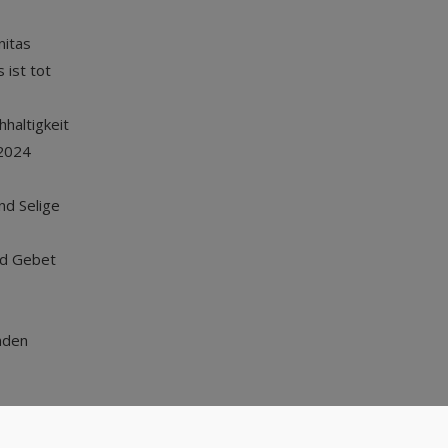
nitas
 ist tot
haltigkeit
2024
und Selige
nd Gebet
nden
Nach oben