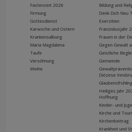
Fastenzeit 2026
Bildung und Reli
Firmung
Denk Dich Neu T
Gottesdienst
Exerzitien
Karwoche und Ostern
Franziskusjahr 
Krankensalbung
Frauen in der D
Maria Magdalena
Gegen Gewalt a
Taufe
Geistliche Begle
Versöhnung
Gemeinde
Weihe
Gewaltpräventio
Diözese Innsbr
Glaubensfrühlin
Heiliges Jahr 20
Hoffnung
Kinder- und Jug
Kirche und Tour
Kirchenbeitrag
Krankheit und S