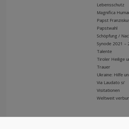
Lebensschutz
Magnifica Huma
Papst Franziskus
Papstwahl
Schöpfung / Nach
Synode 2021 – 
Talente
Tiroler Heilige 
Trauer
Ukraine: Hilfe u
Via Laudato si'
Visitationen
Weltweit verbu
© Diözese Innsbruck | 2024