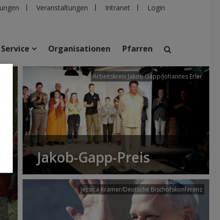
ungen
Veranstaltungen
Intranet
Login
Service
Organisationen
Pfarren
/dibk
Arbeitskreis Jakob Gapp/Johannes Erler
suchen
taltungen
Personen
Pfarren
Einrichtungen
Jakob-Gapp-Preis
Jessica Krämer/Deutsche Bischofskonferenz