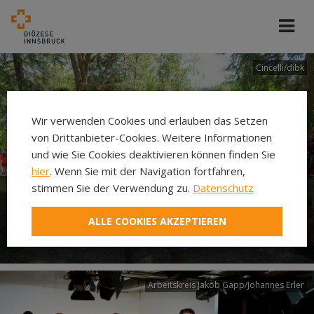
Cincelli/dibk
Wir verwenden Cookies und erlauben das Setzen
von Drittanbieter-Cookies. Weitere Informationen
und wie Sie Cookies deaktivieren können finden Sie
hier
. Wenn Sie mit der Navigation fortfahren,
stimmen Sie der Verwendung zu.
Datenschutz
Neuer Pilgerweg Via
ALLE COOKIES AKZEPTIEREN
Laudato si’
Arbeitskreis Jakob Gapp/Johannes Erler