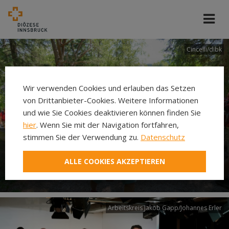
Cincelli/dibk
Wir verwenden Cookies und erlauben das Setzen
von Drittanbieter-Cookies. Weitere Informationen
und wie Sie Cookies deaktivieren können finden Sie
hier
. Wenn Sie mit der Navigation fortfahren,
stimmen Sie der Verwendung zu.
Datenschutz
Neuer Pilgerweg Via
ALLE COOKIES AKZEPTIEREN
Laudato si’
Arbeitskreis Jakob Gapp/Johannes Erler