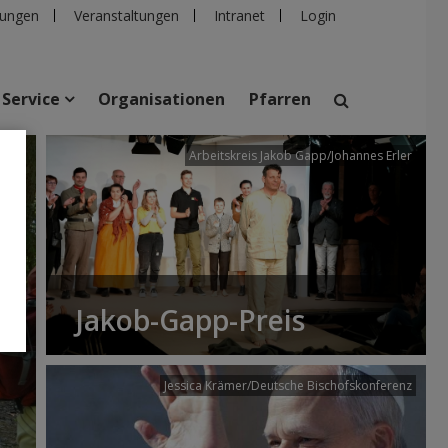
ungen
Veranstaltungen
Intranet
Login
Service
Organisationen
Pfarren
/dibk
Arbeitskreis Jakob Gapp/Johannes Erler
suchen
taltungen
Personen
Pfarren
Einrichtungen
Jakob-Gapp-Preis
Jessica Krämer/Deutsche Bischofskonferenz