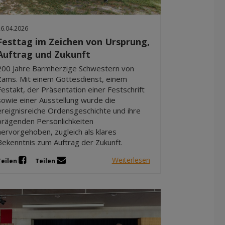
Dez 2025
Nov 2025
26.04.2026
Okt 2025
Festtag im Zeichen von Ursprung,
Sep 2025
Auftrag und Zukunft
200 Jahre Barmherzige Schwestern von
Zams. Mit einem Gottesdienst, einem
Festakt, der Präsentation einer Festschrift
sowie einer Ausstellung wurde die
ereignisreiche Ordensgeschichte und ihre
prägenden Persönlichkeiten
hervorgehoben, zugleich als klares
Bekenntnis zum Auftrag der Zukunft.
Weiterlesen
Teilen
Teilen