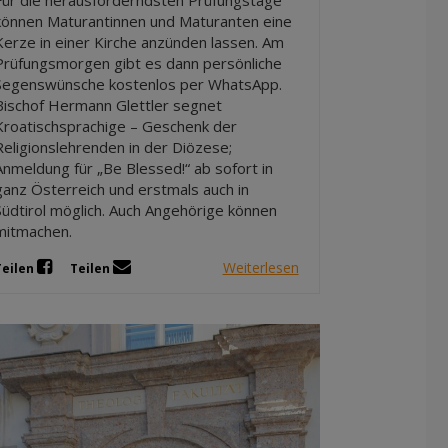
Für die herausforderndsten Prüfungstage
können Maturantinnen und Maturanten eine
Kerze in einer Kirche anzünden lassen. Am
Prüfungsmorgen gibt es dann persönliche
Segenswünsche kostenlos per WhatsApp.
Bischof Hermann Glettler segnet
Kroatischsprachige – Geschenk der
Religionslehrenden in der Diözese;
Anmeldung für „Be Blessed!“ ab sofort in
ganz Österreich und erstmals auch in
Südtirol möglich. Auch Angehörige können
mitmachen.
Weiterlesen
Teilen
Teilen