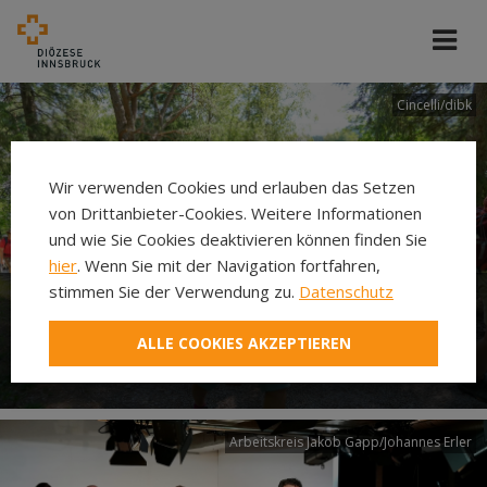
Cincelli/dibk
Wir verwenden Cookies und erlauben das Setzen
von Drittanbieter-Cookies. Weitere Informationen
und wie Sie Cookies deaktivieren können finden Sie
hier
. Wenn Sie mit der Navigation fortfahren,
stimmen Sie der Verwendung zu.
Datenschutz
Neuer Pilgerweg Via
ALLE COOKIES AKZEPTIEREN
Laudato si’
Arbeitskreis Jakob Gapp/Johannes Erler