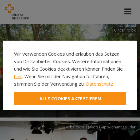
Cincelli/dibk
Wir verwenden Cookies und erlauben das Setzen
von Drittanbieter-Cookies. Weitere Informationen
und wie Sie Cookies deaktivieren können finden Sie
hier
. Wenn Sie mit der Navigation fortfahren,
stimmen Sie der Verwendung zu.
Datenschutz
Neuer Pilgerweg Via
ALLE COOKIES AKZEPTIEREN
Laudato si’
Arbeitskreis Jakob Gapp/Johannes Erler