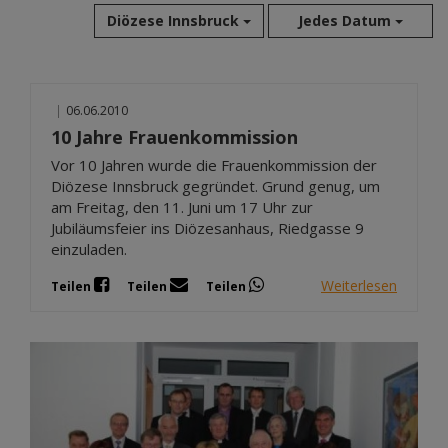
Diözese Innsbruck
Jedes Datum
Aug 2026
|
06.06.2010
Jul 2026
10 Jahre Frauenkommission
Jun 2026
Vor 10 Jahren wurde die Frauenkommission der
Mai 2026
Diözese Innsbruck gegründet. Grund genug, um
Apr 2026
am Freitag, den 11. Juni um 17 Uhr zur
Mär 2026
Jubiläumsfeier ins Diözesanhaus, Riedgasse 9
Feb 2026
einzuladen.
Jan 2026
Weiterlesen
Teilen
Teilen
Teilen
Dez 2025
Nov 2025
Okt 2025
Sep 2025