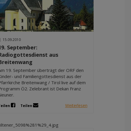
|
15.09.2010
19. September:
Radiogottesdienst aus
Breitenwang
Am 19. September überträgt der ORF den
Kinder- und Familiengottesdienst aus der
Pfarrkirche Breitenwang / Tirol live auf dem
Programm Ö2. Zelebrant ist Dekan Franz
Neuner.
Weiterlesen
Teilen
Teilen