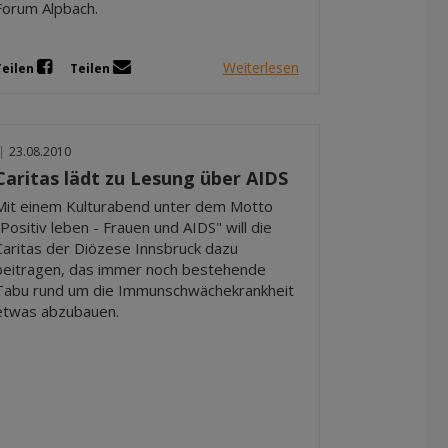
Forum Alpbach.
Weiterlesen
Teilen
Teilen
|
23.08.2010
Caritas lädt zu Lesung über AIDS
Mit einem Kulturabend unter dem Motto
"Positiv leben - Frauen und AIDS" will die
Caritas der Diözese Innsbruck dazu
beitragen, das immer noch bestehende
Tabu rund um die Immunschwächekrankheit
etwas abzubauen.