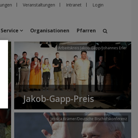
ungen
Veranstaltungen
Intranet
Login
Service
Organisationen
Pfarren
/dibk
Arbeitskreis Jakob Gapp/Johannes Erler
suchen
taltungen
Personen
Pfarren
Einrichtungen
Jakob-Gapp-Preis
Jessica Krämer/Deutsche Bischofskonferenz