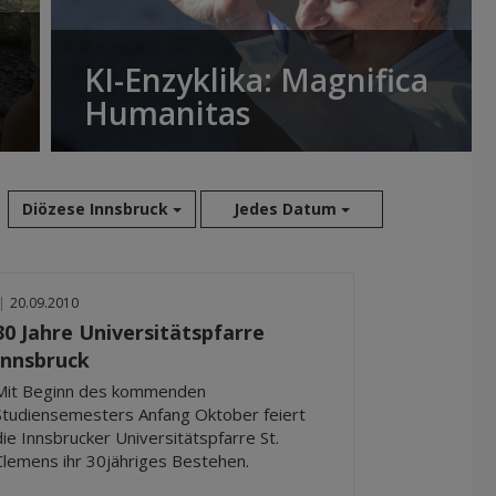
KI-Enzyklika: Magnifica
Humanitas
Diözese Innsbruck
Jedes Datum
Aug 2026
|
20.09.2010
Jul 2026
30 Jahre Universitätspfarre
Jun 2026
Innsbruck
Mai 2026
Mit Beginn des kommenden
Apr 2026
Studiensemesters Anfang Oktober feiert
Mär 2026
die Innsbrucker Universitätspfarre St.
Feb 2026
Clemens ihr 30jähriges Bestehen.
Jan 2026