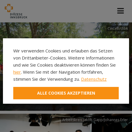
Cincelli/dibk
Wir verwenden Cookies und erlauben das Setzen
von Drittanbieter-Cookies. Weitere Informationen
und wie Sie Cookies deaktivieren können finden Sie
hier
. Wenn Sie mit der Navigation fortfahren,
stimmen Sie der Verwendung zu.
Datenschutz
Neuer Pilgerweg Via
ALLE COOKIES AKZEPTIEREN
Laudato si’
Arbeitskreis Jakob Gapp/Johannes Erler