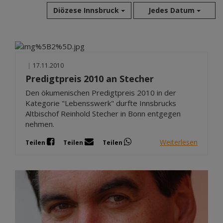
Diözese Innsbruck
Jedes Datum
Aug 2026
Jul 2026
|
17.11.2010
Jun 2026
Predigtpreis 2010 an Stecher
Mai 2026
Den ökumenischen Predigtpreis 2010 in der
Apr 2026
Kategorie "Lebensswerk" durfte Innsbrucks
Mär 2026
Altbischof Reinhold Stecher in Bonn entgegen
Feb 2026
nehmen.
Jan 2026
Weiterlesen
Teilen
Teilen
Teilen
Dez 2025
Nov 2025
Okt 2025
Sep 2025