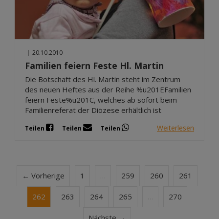
|
20.10.2010
Familien feiern Feste Hl. Martin
Die Botschaft des Hl. Martin steht im Zentrum
des neuen Heftes aus der Reihe %u201EFamilien
feiern Feste%u201C, welches ab sofort beim
Familienreferat der Diözese erhältlich ist
Weiterlesen
Teilen
Teilen
Teilen
← Vorherige
1
…
259
260
261
262
263
264
265
…
270
Nächste →