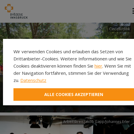
Cincelli/dibk
Wir verwenden Cookies und erlauben das Setzen von
Drittanbieter-Cookies. Weitere Informationen und wie Sie
Cookies deaktivieren können finden Sie
hier
. Wenn Sie mit
der Navigation fortfahren, stimmen Sie der Verwendung
zu.
Datenschutz
Neuer Pilgerweg Via
ALLE COOKIES AKZEPTIEREN
Laudato si’
Arbeitskreis Jakob Gapp/Johannes Erler