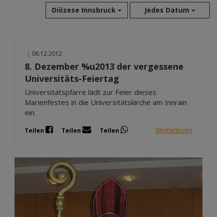
Diözese Innsbruck
Jedes Datum
Aug 2026
|
06.12.2012
Jul 2026
8. Dezember %u2013 der vergessene
Jun 2026
Universitäts-Feiertag
Mai 2026
Universitätspfarre lädt zur Feier dieses
Apr 2026
Marienfestes in die Universitätskirche am Innrain
Mär 2026
ein.
Feb 2026
Weiterlesen
Teilen
Teilen
Teilen
Jan 2026
Dez 2025
Nov 2025
Okt 2025
Sep 2025