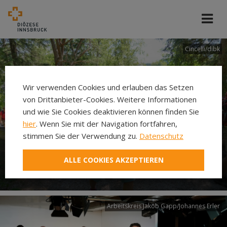
Cincelli/dibk
Wir verwenden Cookies und erlauben das Setzen
von Drittanbieter-Cookies. Weitere Informationen
und wie Sie Cookies deaktivieren können finden Sie
hier
. Wenn Sie mit der Navigation fortfahren,
stimmen Sie der Verwendung zu.
Datenschutz
Neuer Pilgerweg Via
ALLE COOKIES AKZEPTIEREN
Laudato si’
Arbeitskreis Jakob Gapp/Johannes Erler