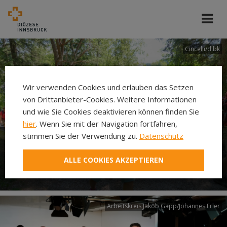
Cincelli/dibk
Wir verwenden Cookies und erlauben das Setzen
von Drittanbieter-Cookies. Weitere Informationen
und wie Sie Cookies deaktivieren können finden Sie
hier
. Wenn Sie mit der Navigation fortfahren,
stimmen Sie der Verwendung zu.
Datenschutz
Neuer Pilgerweg Via
ALLE COOKIES AKZEPTIEREN
Laudato si’
Arbeitskreis Jakob Gapp/Johannes Erler