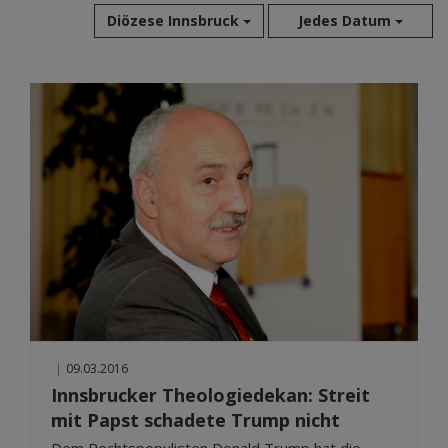
Diözese Innsbruck
Jedes Datum
Aug 2026
Jul 2026
Jun 2026
Mai 2026
Apr 2026
Mär 2026
Feb 2026
Jan 2026
Dez 2025
Nov 2025
Okt 2025
|
09.03.2016
Sep 2025
Innsbrucker Theologiedekan: Streit
mit Papst schadete Trump nicht
Dem Rechtspopulisten Donald Trump hat die