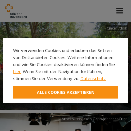
Cincelli/dibk
Wir verwenden Cookies und erlauben das Setzen
von Drittanbieter-Cookies. Weitere Informationen
und wie Sie Cookies deaktivieren können finden Sie
hier
. Wenn Sie mit der Navigation fortfahren,
stimmen Sie der Verwendung zu.
Datenschutz
Neuer Pilgerweg Via
ALLE COOKIES AKZEPTIEREN
Laudato si’
Arbeitskreis Jakob Gapp/Johannes Erler