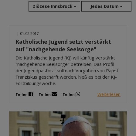
Diözese Innsbruck
Jedes Datum
Aug 2026
|
01.02.2017
Jul 2026
Katholische Jugend setzt verstärkt
Jun 2026
auf "nachgehende Seelsorge"
Mai 2026
Die Katholische Jugend (KJ) will künftig verstärkt
Apr 2026
"nachgehende Seelsorge" betreiben. Das Profil
Mär 2026
der Jugendpastoral soll nach Vorgaben von Papst
Feb 2026
Franziskus geschärft werden, hieß es bei der KJ-
Jan 2026
Fortbildungswoche.
Dez 2025
Weiterlesen
Teilen
Teilen
Teilen
Nov 2025
Okt 2025
Sep 2025