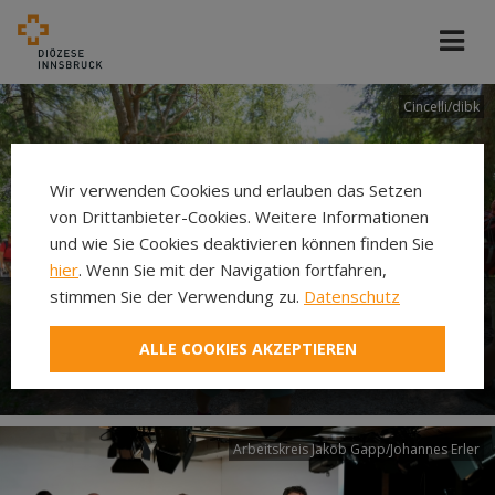
Cincelli/dibk
Wir verwenden Cookies und erlauben das Setzen
von Drittanbieter-Cookies. Weitere Informationen
und wie Sie Cookies deaktivieren können finden Sie
hier
. Wenn Sie mit der Navigation fortfahren,
stimmen Sie der Verwendung zu.
Datenschutz
Neuer Pilgerweg Via
ALLE COOKIES AKZEPTIEREN
Laudato si’
Arbeitskreis Jakob Gapp/Johannes Erler