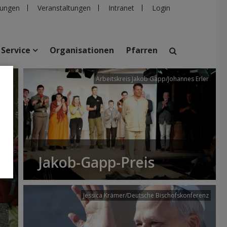
ungen
Veranstaltungen
Intranet
Login
Service
Organisationen
Pfarren
/dibk
Arbeitskreis Jakob Gapp/Johannes Erler
suchen
taltungen
Personen
Pfarren
Einrichtungen
Jakob-Gapp-Preis
Jessica Krämer/Deutsche Bischofskonferenz