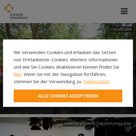
Cincelli/dibk
Wir verwenden Cookies und erlauben das Setzen
von Drittanbieter-Cookies. Weitere Informationen
und wie Sie Cookies deaktivieren können finden Sie
hier
. Wenn Sie mit der Navigation fortfahren,
stimmen Sie der Verwendung zu.
Datenschutz
Neuer Pilgerweg Via
ALLE COOKIES AKZEPTIEREN
Laudato si’
Arbeitskreis Jakob Gapp/Johannes Erler