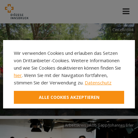
Cincelli/dibk
Wir verwenden Cookies und erlauben das Setzen
von Drittanbieter-Cookies. Weitere Informationen
und wie Sie Cookies deaktivieren können finden Sie
hier
. Wenn Sie mit der Navigation fortfahren,
stimmen Sie der Verwendung zu.
Datenschutz
Neuer Pilgerweg Via
ALLE COOKIES AKZEPTIEREN
Laudato si’
Arbeitskreis Jakob Gapp/Johannes Erler