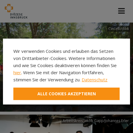
Cincelli/dibk
Wir verwenden Cookies und erlauben das Setzen
von Drittanbieter-Cookies. Weitere Informationen
und wie Sie Cookies deaktivieren können finden Sie
hier
. Wenn Sie mit der Navigation fortfahren,
stimmen Sie der Verwendung zu.
Datenschutz
Neuer Pilgerweg Via
ALLE COOKIES AKZEPTIEREN
Laudato si’
Arbeitskreis Jakob Gapp/Johannes Erler