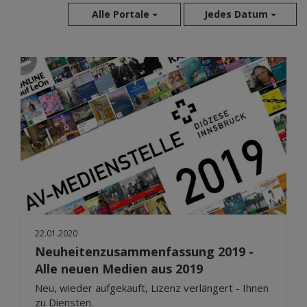
Alle Portale
Jedes Datum
Aug 2026
Jul 2026
Jun 2026
Mai 2026
Apr 2026
Mär 2026
Feb 2026
Jan 2026
Dez 2025
Nov 2025
22.01.2020
Okt 2025
Neuheitenzusammenfassung 2019 -
Sep 2025
Alle neuen Medien aus 2019
Neu, wieder aufgekauft, Lizenz verlängert - Ihnen
zu Diensten.