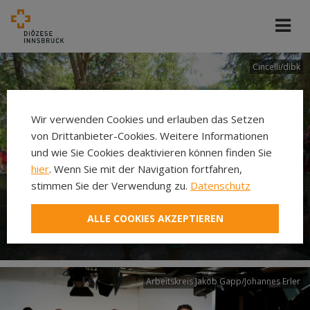
Cincelli/dibk
Wir verwenden Cookies und erlauben das Setzen
von Drittanbieter-Cookies. Weitere Informationen
und wie Sie Cookies deaktivieren können finden Sie
hier
. Wenn Sie mit der Navigation fortfahren,
stimmen Sie der Verwendung zu.
Datenschutz
Neuer Pilgerweg Via
ALLE COOKIES AKZEPTIEREN
Laudato si’
Arbeitskreis Jakob Gapp/Johannes Erler