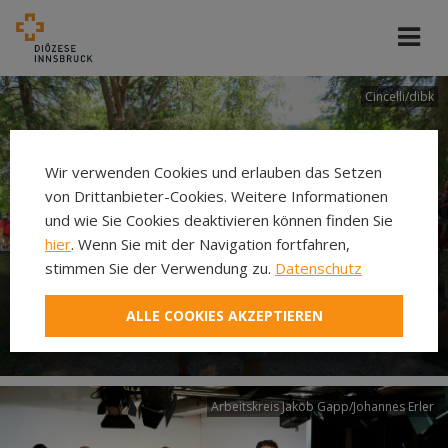
Cincelli/dibk
Wir verwenden Cookies und erlauben das Setzen
von Drittanbieter-Cookies. Weitere Informationen
und wie Sie Cookies deaktivieren können finden Sie
hier
. Wenn Sie mit der Navigation fortfahren,
stimmen Sie der Verwendung zu.
Datenschutz
Neuer Pilgerweg Via
ALLE COOKIES AKZEPTIEREN
Laudato si’
Arbeitskreis Jakob Gapp/Johannes Erler