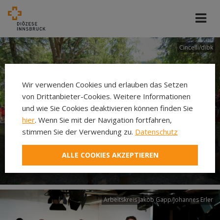
Cincelli/dibk
Wir verwenden Cookies und erlauben das Setzen
von Drittanbieter-Cookies. Weitere Informationen
und wie Sie Cookies deaktivieren können finden Sie
hier
. Wenn Sie mit der Navigation fortfahren,
stimmen Sie der Verwendung zu.
Datenschutz
Neuer Pilgerweg Via
ALLE COOKIES AKZEPTIEREN
Laudato si’
Arbeitskreis Jakob Gapp/Johannes Erler