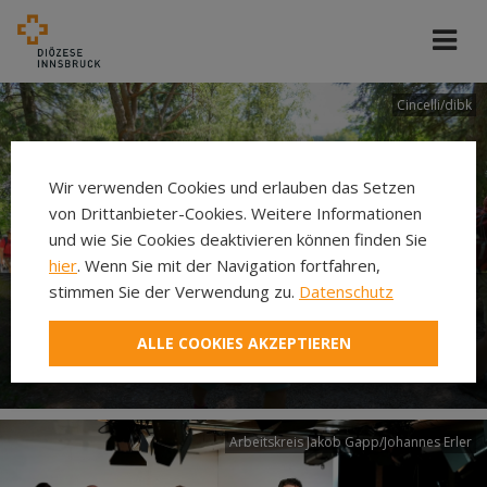
Cincelli/dibk
Wir verwenden Cookies und erlauben das Setzen
von Drittanbieter-Cookies. Weitere Informationen
und wie Sie Cookies deaktivieren können finden Sie
hier
. Wenn Sie mit der Navigation fortfahren,
stimmen Sie der Verwendung zu.
Datenschutz
Neuer Pilgerweg Via
ALLE COOKIES AKZEPTIEREN
Laudato si’
Arbeitskreis Jakob Gapp/Johannes Erler