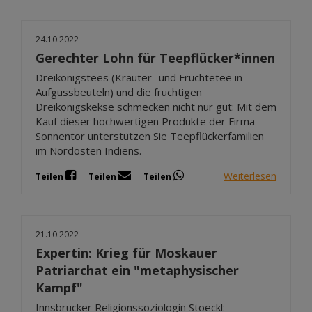
24.10.2022
Gerechter Lohn für Teepflücker*innen
Dreikönigstees (Kräuter- und Früchtetee in
Aufgussbeuteln) und die fruchtigen
Dreikönigskekse schmecken nicht nur gut: Mit dem
Kauf dieser hochwertigen Produkte der Firma
Sonnentor unterstützen Sie Teepflückerfamilien
im Nordosten Indiens.
Weiterlesen
Teilen
Teilen
Teilen
21.10.2022
Expertin: Krieg für Moskauer
Patriarchat ein "metaphysischer
Kampf"
Innsbrucker Religionssoziologin Stoeckl: