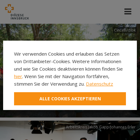
Cincelli/dibk
Wir verwenden Cookies und erlauben das Setzen
von Drittanbieter-Cookies. Weitere Informationen
und wie Sie Cookies deaktivieren können finden Sie
hier
. Wenn Sie mit der Navigation fortfahren,
stimmen Sie der Verwendung zu.
Datenschutz
Neuer Pilgerweg Via
ALLE COOKIES AKZEPTIEREN
Laudato si’
Arbeitskreis Jakob Gapp/Johannes Erler