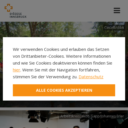
Cincelli/dibk
Wir verwenden Cookies und erlauben das Setzen
von Drittanbieter-Cookies. Weitere Informationen
und wie Sie Cookies deaktivieren können finden Sie
hier
. Wenn Sie mit der Navigation fortfahren,
stimmen Sie der Verwendung zu.
Datenschutz
Neuer Pilgerweg Via
ALLE COOKIES AKZEPTIEREN
Laudato si’
Arbeitskreis Jakob Gapp/Johannes Erler