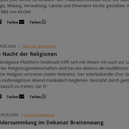
ge, Bildung, Verwaltung, Caritas und Ehrenamt Kirche gestalten.
Bild von Kirche!
Teilen
Teilen
29.05.2026
|
Haus der Begegnung
 Nacht der Religionen
tireligiöse Plattform Innsbruck trifft sich mit Ihnen/ mit euch zu
ichen Religionsgemeinschaften sind bei uns ebenso die buddhistisch
sche Religion vertreten (siehe Website). Der Interkulturelle Cho
 multireligiösen Abend musikalisch begleiten. Gestärkt durch ge
tausch zu treten, zur Fr
Teilen
Teilen
 30.05.2026
|
Diözese Innsbruck
eidersammlung im Dekanat Breitenwang