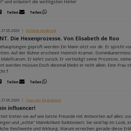
ät“ und erläutert die wichtigsten Hinter
Teilen
Teilen
, 27.05.2026
|
Diözese Innsbruck
T. Die Hexenprozesse. Von Elisabeth de Roo
hauptungen geprüft werden Ein Mann sitzt vor dir. Er spricht vo
tten. Auf der Bühne erscheint Heinrich Kramer. Dominikanermönch
 Maleficarum. Er kehrt zurück. Er verteidigt seine Prozesse, seine
nt werden müssen.Doch diesmal bleibt er nicht allein. Eine Frau st
cht f
Teilen
Teilen
, 27.05.2026
|
Haus der Begegnung
in influencer!
rnet treten sie auf wie beste Freunde mit Antworten auf alles: so
gen und „echte“ Männlichkeit funktioniert. Sie sind hip im Look, inh
liche Reichweite und Wirkung. Warum erreichen gerade diese Erk