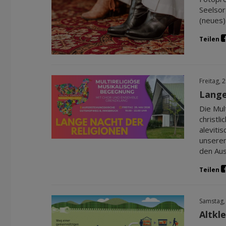
Seelsor
(neues) 
Teilen
Freitag, 
Lange
Die Mul
christl
aleviti
unseren
den Aus
Teilen
Samstag,
Altkl