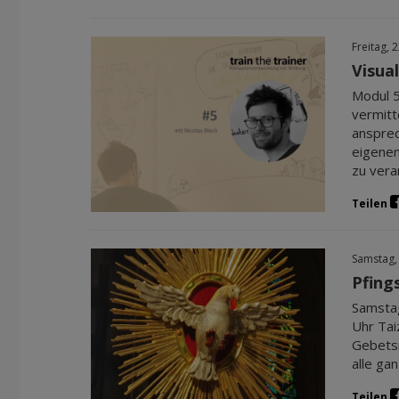
Freitag, 
Visua
Modul 5
vermitt
ansprec
eigenen
zu veran
Teilen
Samstag,
Pfing
Samstag
Uhr Tai
Gebetsr
alle ga
Teilen