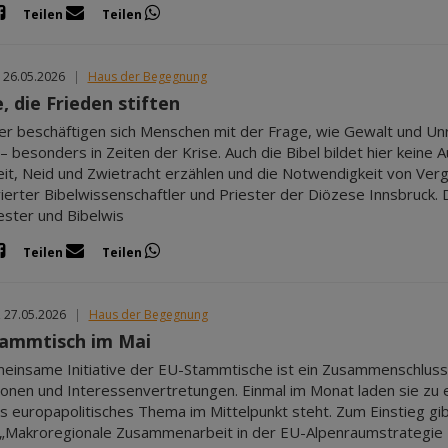
Teilen
Teilen
 26.05.2026
|
Haus der Begegnung
, die Frieden stiften
her beschäftigen sich Menschen mit der Frage, wie Gewalt und Un
– besonders in Zeiten der Krise. Auch die Bibel bildet hier keine
eit, Neid und Zwietracht erzählen und die Notwendigkeit von Ve
erter Bibelwissenschaftler und Priester der Diözese Innsbruck. De
ester und Bibelwis
Teilen
Teilen
, 27.05.2026
|
Haus der Begegnung
ammtisch im Mai
einsame Initiative der EU-Stammtische ist ein Zusammenschluss
tionen und Interessenvertretungen. Einmal im Monat laden sie zu 
es europapolitisches Thema im Mittelpunkt steht. Zum Einstieg gibt
„Makroregionale Zusammenarbeit in der EU-Alpenraumstrategie