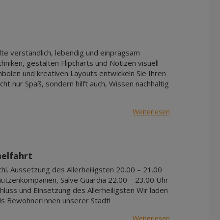
Apr 2027
Mai 2027
Jun 2027
Jul 2027
lte verständlich, lebendig und einprägsam
iken, gestalten Flipcharts und Notizen visuell
bolen und kreativen Layouts entwickeln Sie Ihren
cht nur Spaß, sondern hilft auch, Wissen nachhaltig
Weiterlesen
melfahrt
l. Aussetzung des Allerheiligsten 20.00 – 21.00
ützenkompanien, Salve Guardia 22.00 – 23.00 Uhr
hluss und Einsetzung des Allerheiligsten Wir laden
 als BewohnerInnen unserer Stadt!
Weiterlesen