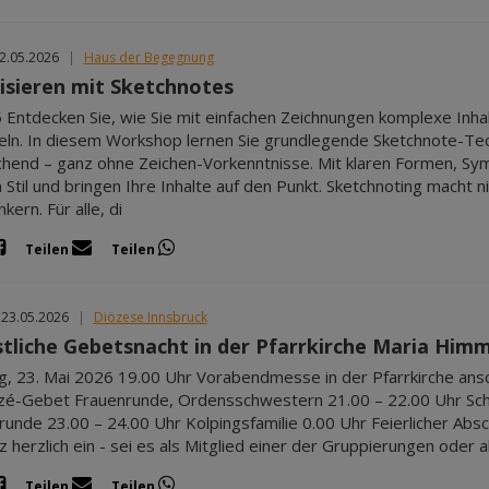
22.05.2026
|
Haus der Begegnung
lisieren mit Sketchnotes
 Entdecken Sie, wie Sie mit einfachen Zeichnungen komplexe Inha
eln. In diesem Workshop lernen Sie grundlegende Sketchnote-Techn
hend – ganz ohne Zeichen-Vorkenntnisse. Mit klaren Formen, Sym
 Stil und bringen Ihre Inhalte auf den Punkt. Sketchnoting macht ni
kern. Für alle, di
Teilen
Teilen
 23.05.2026
|
Diözese Innsbruck
stliche Gebetsnacht in der Pfarrkirche Maria Him
, 23. Mai 2026 19.00 Uhr Vorabendmesse in der Pfarrkirche ansch
zé-Gebet Frauenrunde, Ordensschwestern 21.00 – 22.00 Uhr Sch
unde 23.00 – 24.00 Uhr Kolpingsfamilie 0.00 Uhr Feierlicher Absc
nz herzlich ein - sei es als Mitglied einer der Gruppierungen oder
Teilen
Teilen