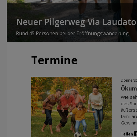
Neuer Pilgerweg Via Laudato 
Rund 45 Personen bei der Eröffnungswanderung
Termine
Donnerst
Ökume
Wie seh
des Son
äußerst
familiä
Gewinnm
Teilen