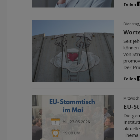
Teilen
Dienstag,
Worte
Seit je
können 
von Str
promovi
Der Pri
Teilen
Mittwoch
EU-St
Die gem
Institu
aktuell
Thema 