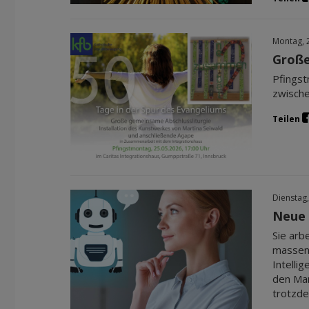
Montag, 
Große
Pfingst
zwische
Teilen
Dienstag,
Neue 
Sie arb
massenh
Intelli
den Mar
trotzde