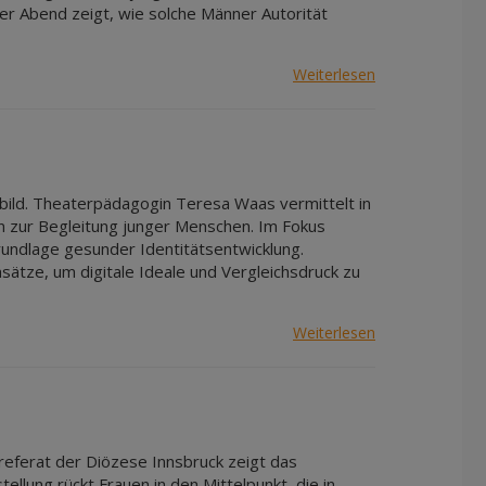
Der Abend zeigt, wie solche Männer Autorität
Weiterlesen
erbild. Theaterpädagogin Teresa Waas vermittelt in
 zur Begleitung junger Menschen. Im Fokus
undlage gesunder Identitätsentwicklung.
nsätze, um digitale Ideale und Vergleichsdruck zu
Weiterlesen
nreferat der Diözese Innsbruck zeigt das
ellung rückt Frauen in den Mittelpunkt, die in