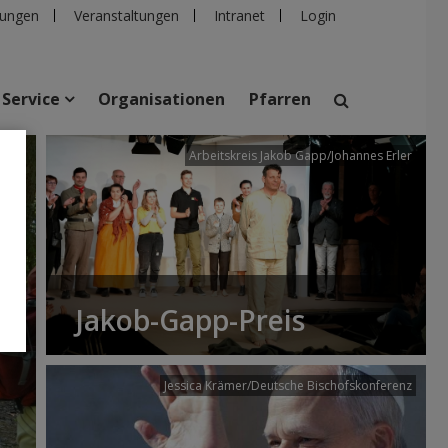
ungen
Veranstaltungen
Intranet
Login
Service
Organisationen
Pfarren
/dibk
Arbeitskreis Jakob Gapp/Johannes Erler
suchen
taltungen
Personen
Pfarren
Einrichtungen
Jakob-Gapp-Preis
Jessica Krämer/Deutsche Bischofskonferenz