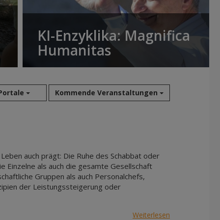
KI-Enzyklika: Magnifica
Humanitas
 Portale
Kommende Veranstaltungen
Aug 2026
Sep 2026
Okt 2026
s Leben auch prägt: Die Ruhe des Schabbat oder
Nov 2026
e Einzelne als auch die gesamte Gesellschaft
chaftliche Gruppen als auch Personalchefs,
Dez 2026
nzipien der Leistungssteigerung oder
Jan 2027
Feb 2027
Weiterlesen
Mär 2027