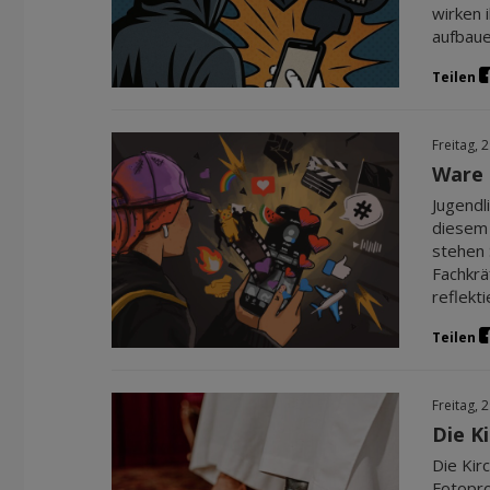
wirken 
aufbaue
Teilen
Freitag, 
Ware 
Jugendl
diesem 
stehen 
Fachkrä
reflekt
Teilen
Freitag, 
Die Ki
Die Kir
Fotopro