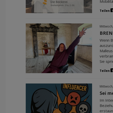
Mobilit
Teilen
Mittwoch
BRENN
Wenn Be
auszuro
Malleus
verbran
Sie spri
Teilen
Mittwoch
Sei me
Im Inte
Beziehun
erstaun