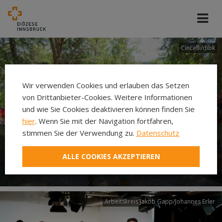
Cincelli/dibk
Wir verwenden Cookies und erlauben das Setzen
von Drittanbieter-Cookies. Weitere Informationen
und wie Sie Cookies deaktivieren können finden Sie
hier
. Wenn Sie mit der Navigation fortfahren,
stimmen Sie der Verwendung zu.
Datenschutz
Neuer Pilgerweg Via
ALLE COOKIES AKZEPTIEREN
Laudato si’
Arbeitskreis Jakob Gapp/Johannes Erler