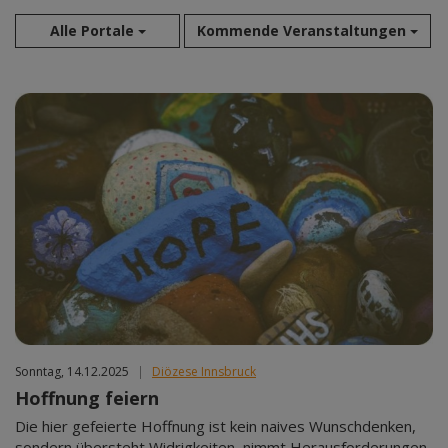
Alle Portale
Kommende Veranstaltungen
Aug 2026
Sep 2026
Okt 2026
Nov 2026
Dez 2026
Jan 2027
Feb 2027
Mär 2027
Apr 2027
Mai 2027
Jun 2027
Sonntag, 14.12.2025
|
Diözese Innsbruck
Jul 2027
Hoffnung feiern
Die hier gefeierte Hoffnung ist kein naives Wunschdenken,
sondern übersteht Widrigkeiten, nimmt Herausforderungen