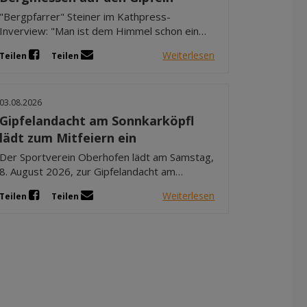
"Bergpfarrer" Steiner im Kathpress-
Inverview: "Man ist dem Himmel schon ein
Stückchen näher" - Alpenmessen mit Musik,
Weiterlesen
Teilen
Teilen
Jause und "kleine Wallfahrten"
03.08.2026
Gipfelandacht am Sonnkarköpfl
lädt zum Mitfeiern ein
Der Sportverein Oberhofen lädt am Samstag,
8. August 2026, zur Gipfelandacht am
Sonnkarköpfl. Die Andacht beginnt um 11 Uhr
Weiterlesen
Teilen
Teilen
und wird von Diakon Herbert Unterlechner
gestaltet.