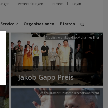
ungen
Veranstaltungen
Intranet
Login
Service
Organisationen
Pfarren
/dibk
Arbeitskreis Jakob Gapp/Johannes Erler
suchen
taltungen
Personen
Pfarren
Einrichtungen
Jakob-Gapp-Preis
Jessica Krämer/Deutsche Bischofskonferenz