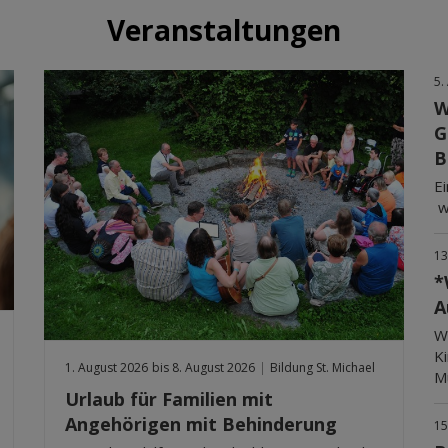
Veranstaltungen
5.
W
G
B
Ei
wi
13
*
A
W
Ki
1. August 2026
bis 8. August 2026
|
Bildung St. Michael
Mu
Urlaub für Familien mit
Angehörigen mit Behinderung
15