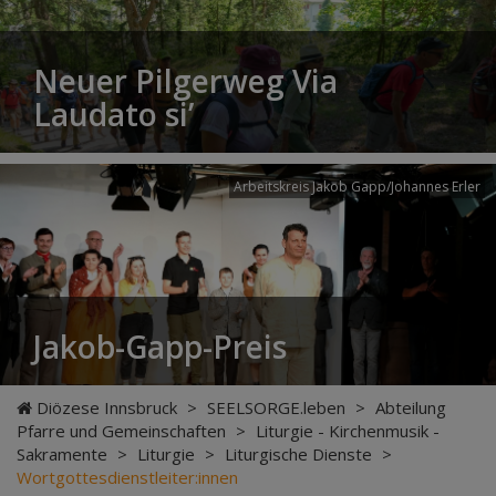
Neuer Pilgerweg Via
Laudato si’
Arbeitskreis Jakob Gapp/Johannes Erler
Jakob-Gapp-Preis
Diözese Innsbruck
>
SEELSORGE.leben
>
Abteilung
Pfarre und Gemeinschaften
>
Liturgie - Kirchenmusik -
Sakramente
>
Liturgie
>
Liturgische Dienste
>
Wortgottesdienstleiter:innen